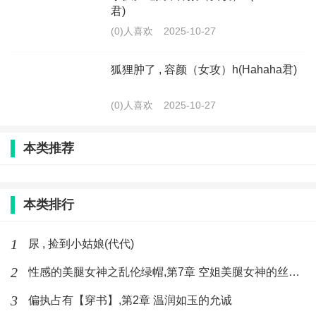
君)
(0)人喜欢
2025-10-27
狐狸肿了 , 容颜（女攻）h(Hahaha君)
(0)人喜欢
2025-10-27
本类推荐
本类排行
1
尿 , 捡到小姑娘(代代)
2
性感的美腿女神之乱伦绿帽,第7章 空姐美腿女神的丝袜足交
3
偏执占有【穿书】,第2章 温润如玉的允诚