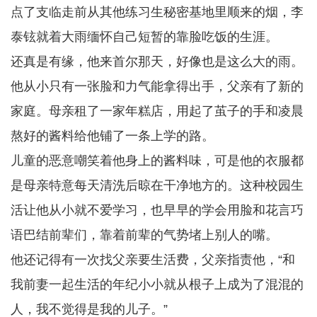
点了支临走前从其他练习生秘密基地里顺来的烟，李
泰铉就着大雨缅怀自己短暂的靠脸吃饭的生涯。
还真是有缘，他来首尔那天，好像也是这么大的雨。
他从小只有一张脸和力气能拿得出手，父亲有了新的
家庭。母亲租了一家年糕店，用起了茧子的手和凌晨
熬好的酱料给他铺了一条上学的路。
儿童的恶意嘲笑着他身上的酱料味，可是他的衣服都
是母亲特意每天清洗后晾在干净地方的。这种校园生
活让他从小就不爱学习，也早早的学会用脸和花言巧
语巴结前辈们，靠着前辈的气势堵上别人的嘴。
他还记得有一次找父亲要生活费，父亲指责他，“和
我前妻一起生活的年纪小小就从根子上成为了混混的
人，我不觉得是我的儿子。”