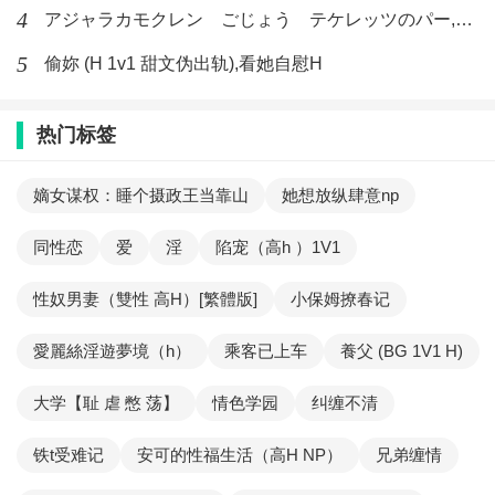
4
アジャラカモクレン ごじょう テケレッツのパー,【No. 42 Rube Goldberg Machine】十四
5
偷妳 (H 1v1 甜文伪出轨),看她自慰H
热门标签
嫡女谋权：睡个摄政王当靠山
她想放纵肆意np
同性恋
爱
淫
陷宠（高h ）1V1
性奴男妻（雙性 高H）[繁體版]
小保姆撩春记
愛麗絲淫遊夢境（h）
乘客已上车
養父 (BG 1V1 H)
大学【耻 虐 憋 荡】
情色学园
纠缠不清
铁t受难记
安可的性福生活（高H NP）
兄弟缠情