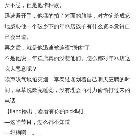
女不忌，但是他卡种族。
迅速避开手，他猛的拍了对面的胳膊，对方恼羞成怒
地威胁他一个破乡下的年糕店孩子有什么资本觉得自
己会出道。
再之后，就是他迅速被连夜“病休”了。
不是他说，年糕店真的没惹他们。怎么都对年糕店这
么大恶意呢？
唉声叹气地掐灭烟，李泰铉谋划着自己明天应聘的时
间，草草洗漱完睡觉，没有理会西村力偷偷打过来的
电话。
【iland播出，看看有你的pick吗】
—这啥节目，怎么都不知道
—好糊啊。。。