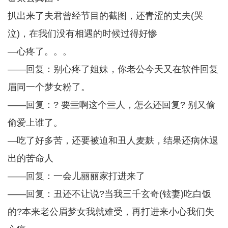
扒出来了夫君曾经节目的截图，还青涩的丈夫(哭
泣)，在我们没有相遇的时候过得好惨
—心疼了。。。
——回复：别心疼了姐妹，你老公今天又在软件回复
眉同一个梦女粉了。
——回复：? 要亖啊这个亖人，怎么还回复? 别又偷
偷爱上谁了。
—吃了好多苦，还要被迫和丑人麦麸，结果还病休退
出的苦命人
——回复：一会儿丽丽家打进来了
——回复：丑还不让说?当我三千玄奇(铉妻)吃白饭
的?本来老公眉梦女我就难受，再打进来小心我们失