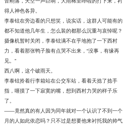
音刚落，天空一声巨响，大雨稀里哗啦的打下来，衬
得人神色各异。
李泰铉在旁边看的只想笑，说实话，这群人可能有的
都不知道他几年生，怎么装的都那么沉重与哀悼呢？
摄像机暂时关闭，李泰铉满不在乎地抱了一下西村
力，看着那张鸭子脸有点哭不出来，“没事，有缘再
见。”
西八啊，这个破雨天。
李泰铉拎着行李箱站在公交车站，看着天捻了捻手
指，咂摸了一下寂寞的嘴，想到西村力哭的样子乐
了。
——竟然真的有人因为同年就对一个认识了不到一个
月的人如此依恋吗？只不过是想要他来衬托我的帅气