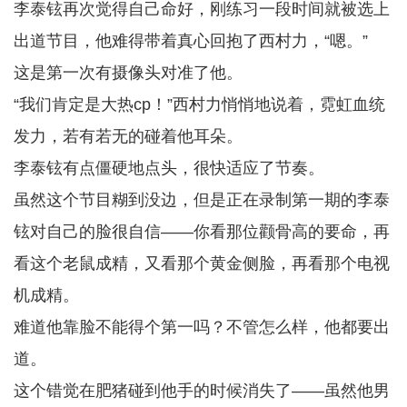
李泰铉再次觉得自己命好，刚练习一段时间就被选上
出道节目，他难得带着真心回抱了西村力，“嗯。”
这是第一次有摄像头对准了他。
“我们肯定是大热cp！”西村力悄悄地说着，霓虹血统
发力，若有若无的碰着他耳朵。
李泰铉有点僵硬地点头，很快适应了节奏。
虽然这个节目糊到没边，但是正在录制第一期的李泰
铉对自己的脸很自信——你看那位颧骨高的要命，再
看这个老鼠成精，又看那个黄金侧脸，再看那个电视
机成精。
难道他靠脸不能得个第一吗？不管怎么样，他都要出
道。
这个错觉在肥猪碰到他手的时候消失了——虽然他男