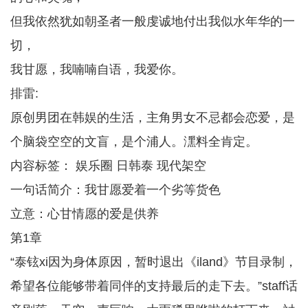
但我依然犹如朝圣者一般虔诚地付出我似水年华的一
切，
我甘愿，我喃喃自语，我爱你。
排雷:
原创男团在韩娱的生活，主角男女不忌都会恋爱，是
个脑袋空空的文盲，是个浦人。潶料全肯定。
内容标签： 娱乐圈 日韩泰 现代架空
一句话简介：我甘愿爱着一个劣等货色
立意：心甘情愿的爱是供养
第1章
“泰铉xi因为身体原因，暂时退出《iland》节目录制，
希望各位能够带着同伴的支持最后的走下去。”staff话