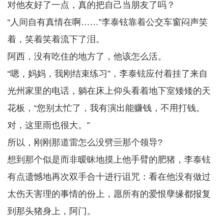
对他友好了一点，真的把自己当朋友了吗？
“人间自有真情在啊……”李泰铉靠着公交车窗闷声笑
着，笑着笑着流下了泪。
阿西，没有吃住的地方了，他该怎么活。
“嗯，妈妈，我刚结束练习”，李泰铉应付着挂了来自
光州家里的电话，躺在床上仰头看着地下室矮矮的天
花板，“您别太忙了，我有演出能赚钱，不用打钱。
对，这里雨也很大。”
所以，刚刚那道雷怎么没劈亖那个领导?
想到那个似是而非暧昧地摸上他手臂的肥猪，李泰铉
有点遗憾地再次双手合十进行诅咒：看在他没有做过
太伤天害理的事情的份上，愿所有的爱恨孽缘都报复
到那头猪身上，阿门。