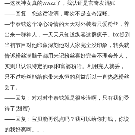
—这次神女真的wwzz了，我认证是玄奇发混账
——回复：您这话说滴，哪次不是玄奇混账。
—李泰铉这个冷心冷情的天天对外装着只爱粉丝，养
出来一群神人，一天天只知道纵容这群疯子。lxc提到
当初节目对他印象深刻他对人家完全没印象，转头就
告诉粉丝满脑子都用来记粉丝喜好完全不理会外人，
实则只认识特定的qsj和富婆粉哈。利用完人就丢，
只不过粉丝能给他带来永恒的利益所以一直热恋粉丝
罢了。
——回复：对对对李泰铉就是很冷漠啊，只有我们受
得了(甜蜜)
——回复：宝贝能再说点吗？我可以给你打钱，你说
的我好爽啊。。。