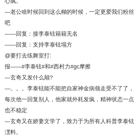
心疯。
—老公啥时候回到这么糊的时候，一定更爱我们粉丝
吧
——回复：接李泰铉籍籍无名
——回复：支持李泰铉塌方
@要打去练舞室打:
报——#李泰铉#和#西村力#gc摩擦
—玄奇又发什么颠?
—。。。李泰铉能不能把自家神金病领走受不了了，
每次他一回复别人，他家就外耗发疯，精神状态一点
也不稳定
—玄奇又在娇妻文学了，致力于为所有人科普李泰铉
潶料。