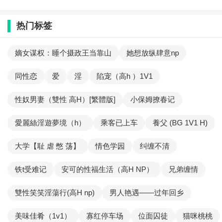
热门标签
嫡女谋权：睡个摄政王当靠山
她想放纵肆意np
同性恋
爱
淫
陷宠（高h ）1V1
性奴男妻（雙性 高H）[繁體版]
小保姆撩春记
愛麗絲淫遊夢境（h）
乘客已上车
養父 (BG 1V1 H)
大学【耻 虐 憋 荡】
情色学园
纠缠不清
铁t受难记
安可的性福生活（高H NP）
兄弟缠情
雙性笑笑淫蕩行(高H np)
男人艳遇——过年回乡
美味佳肴（1v1）
寡红停车场
位面囚徒
猫咪桃桃