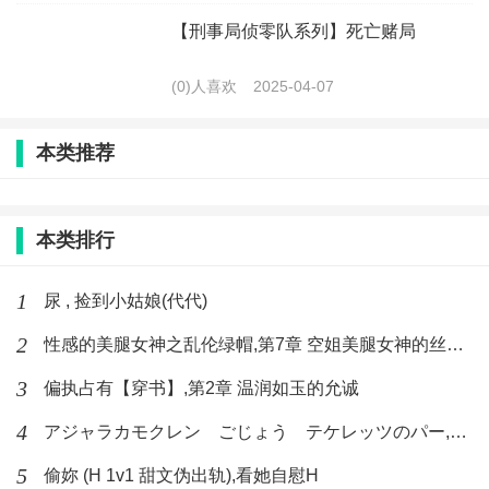
【刑事局侦零队系列】死亡赌局
(0)人喜欢
2025-04-07
本类推荐
本类排行
1
尿 , 捡到小姑娘(代代)
2
性感的美腿女神之乱伦绿帽,第7章 空姐美腿女神的丝袜足交
3
偏执占有【穿书】,第2章 温润如玉的允诚
4
アジャラカモクレン ごじょう テケレッツのパー,【No. 42 Rube Goldberg Machine】十四
5
偷妳 (H 1v1 甜文伪出轨),看她自慰H