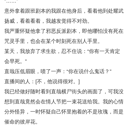
“……”
意外拿着跟班剧本的我跟在他身后，看着他到处耀武
扬威，看着看着，我越发觉得不对劲。
我严重怀疑他拿了邪恶反派剧本，即他哪怕没有死在
咒灵手里，也会在某个时刻死在别人手里。
某天，我放弃了求生欲，忍不住说：“你有一天肯定
会早死。”
直哉压低眉眼，啧了一声：“你在说什么鬼话？”
直播间的人：[不，他说得很对。]
我已经做好随时看到直哉横尸街头的画面了，可我没
想到直哉竟然会在情人节把一束花送给我。我的心情
分外怪异，一时怀疑自己怀里抱着的不是玫瑰，而是
催命的彼岸花。