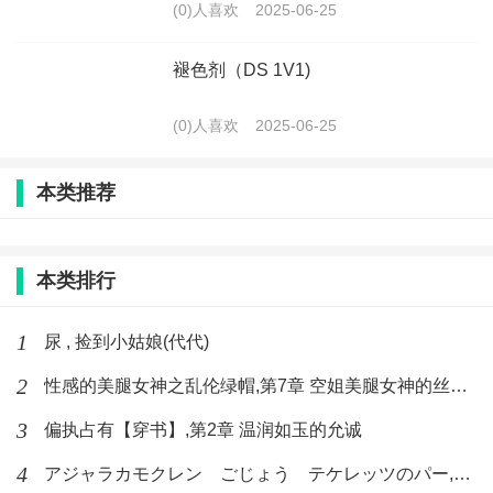
(0)人喜欢
2025-06-25
褪色剂（DS 1V1)
(0)人喜欢
2025-06-25
本类推荐
本类排行
1
尿 , 捡到小姑娘(代代)
2
性感的美腿女神之乱伦绿帽,第7章 空姐美腿女神的丝袜足交
3
偏执占有【穿书】,第2章 温润如玉的允诚
4
アジャラカモクレン ごじょう テケレッツのパー,【No. 42 Rube Goldberg Machine】十四