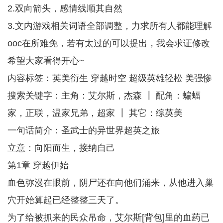
2.双向箭头，感情线顺其自然
3.文内游戏相关词语全部调整，力求所有人都能理解
ooc在所难免，若有太过的可以提出，我会求证修改
希望大家看得开心~
内容标签：英美衍生 穿越时空 超级英雄轻松 美强惨
搜索关键字：主角：艾尔斯，杰森 ┃ 配角：蝙蝠
家，正联，温家兄弟，超家 ┃ 其它：综英美
一句话简介：圣武士的异世界超英之旅
立意：向阳而生，接纳自己
第1章 穿越伊始
血色弥漫在眼前，阴尸还在向他们涌来，从他进入巢
穴开始算起已经整整三天了。
为了给被抓来的民众吊命，艾尔斯[背包]里的血药已