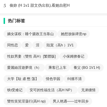
5
偷妳 (H 1v1 甜文伪出轨),看她自慰H
热门标签
嫡女谋权：睡个摄政王当靠山
她想放纵肆意np
同性恋
爱
淫
陷宠（高h ）1V1
性奴男妻（雙性 高H）[繁體版]
小保姆撩春记
愛麗絲淫遊夢境（h）
乘客已上车
養父 (BG 1V1 H)
大学【耻 虐 憋 荡】
情色学园
纠缠不清
铁t受难记
安可的性福生活（高H NP）
兄弟缠情
雙性笑笑淫蕩行(高H np)
男人艳遇——过年回乡