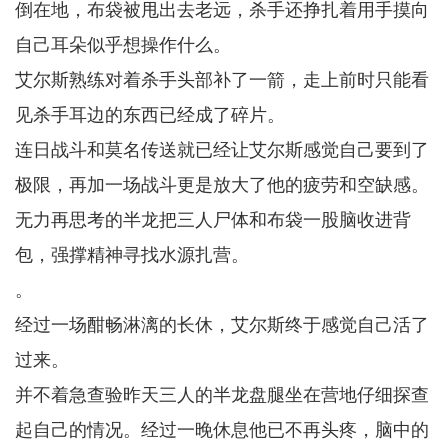
倒在地，布袋被甩出去老远，杀手还挣扎着用手摸向
自己耳朵似乎想操作什么。
艾尔斯熟练对着杀手头部补了一箭，走上前时只能看
见杀手耳边的东西已经成了碎片。
连日战斗和莫名传送就已经让艾尔斯感觉自己要到了
极限，再加一场战斗更是放大了他的疲劳和空缺感。
无力再思考的半龙把三人尸体和布袋一股脑收进背
包，强撑精神寻找水源扎营。
。
经过一场酣畅淋漓的长休，艾尔斯终于感觉自己活了
过来。
并不着急查验昨天三人的半龙盘腿坐在营地仔细探查
起自己的情况。经过一晚休息他已不再头疼，脑中的