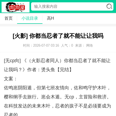
首页
小说目录
高H
[火影] 你都当忍者了就不能让让我吗
时间：2026-07-07 03:16
人气：
0
来源： 网络
[无cp向] 《（火影忍者同人）你都当忍者了就不能让
让我吗？》作者：烫头鱼【完结】
文案：
佐鸣崽阴阳遁，但第七班友情向，佐和鸣守护木叶，
樱和纲手去旅行。崽会木遁。无cp，主冒险和救济。
在科技发达的未来木叶，忍者的孩子不是必须要成为
忍者的。