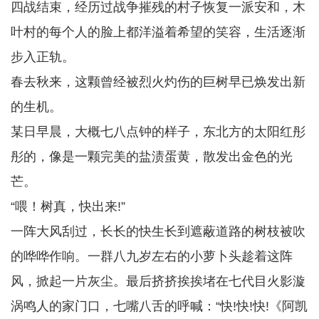
四战结束，经历过战争摧残的村子恢复一派安和，木
叶村的每个人的脸上都洋溢着希望的笑容，生活逐渐
步入正轨。
春去秋来，这颗曾经被烈火灼伤的巨树早已焕发出新
的生机。
某日早晨，大概七八点钟的样子，东北方的太阳红彤
彤的，像是一颗完美的盐渍蛋黄，散发出金色的光
芒。
“喂！树真，快出来!”
一阵大风刮过，长长的快生长到遮蔽道路的树枝被吹
的哗哗作响。一群八九岁左右的小萝卜头趁着这阵
风，掀起一片灰尘。最后挤挤挨挨堵在七代目火影漩
涡鸣人的家门口，七嘴八舌的呼喊：“快!快!快!《阿凯