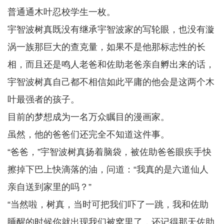
普通通木叶忍校学生一枚。
宇智波树真既没有继承宇智波家的写轮眼，也没有漩
涡一族那巨大的查克量，如果不是他那标志性的长
相，而且还是鸣人老爸和佐助老爸亲自孵出来的话，
宇智波树真自己都不相信如此平庸的他会是这两个木
叶最强者的孩子。
目前的梦想成为一名万众瞩目的漫画家。
虽然，他的爸爸们还完全不知道这件事。
“爸爸，”宇智波树真扬着脑袋，被佐助爸爸眼疾手快
擦掉下巴上快滴落的油，问道：“我真的是六道仙人
亲自送到家里的吗？”
“当然啦，树真，当时可把我们吓了一跳，我和佐助
睡醒的时候你就出现我们被窝里了，还记得那天佐助