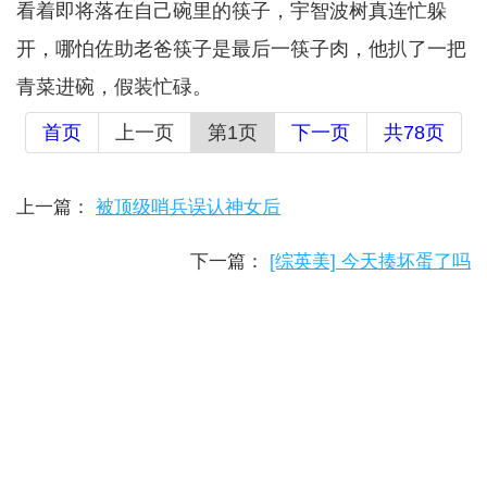
看着即将落在自己碗里的筷子，宇智波树真连忙躲
开，哪怕佐助老爸筷子是最后一筷子肉，他扒了一把
青菜进碗，假装忙碌。
首页
上一页
第1页
下一页
共78页
上一篇：
被顶级哨兵误认神女后
下一篇：
[综英美] 今天揍坏蛋了吗