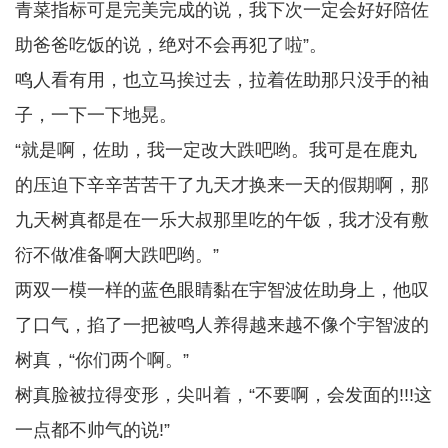
青菜指标可是完美完成的说，我下次一定会好好陪佐
助爸爸吃饭的说，绝对不会再犯了啦”。
鸣人看有用，也立马挨过去，拉着佐助那只没手的袖
子，一下一下地晃。
“就是啊，佐助，我一定改大跌吧哟。我可是在鹿丸
的压迫下辛辛苦苦干了九天才换来一天的假期啊，那
九天树真都是在一乐大叔那里吃的午饭，我才没有敷
衍不做准备啊大跌吧哟。”
两双一模一样的蓝色眼睛黏在宇智波佐助身上，他叹
了口气，掐了一把被鸣人养得越来越不像个宇智波的
树真，“你们两个啊。”
树真脸被拉得变形，尖叫着，“不要啊，会发面的!!!这
一点都不帅气的说!”