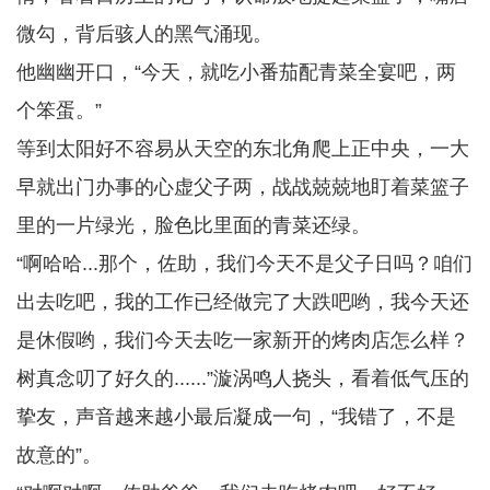
微勾，背后骇人的黑气涌现。
他幽幽开口，“今天，就吃小番茄配青菜全宴吧，两
个笨蛋。”
等到太阳好不容易从天空的东北角爬上正中央，一大
早就出门办事的心虚父子两，战战兢兢地盯着菜篮子
里的一片绿光，脸色比里面的青菜还绿。
“啊哈哈...那个，佐助，我们今天不是父子日吗？咱们
出去吃吧，我的工作已经做完了大跌吧哟，我今天还
是休假哟，我们今天去吃一家新开的烤肉店怎么样？
树真念叨了好久的......”漩涡鸣人挠头，看着低气压的
挚友，声音越来越小最后凝成一句，“我错了，不是
故意的”。