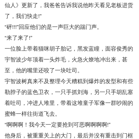
仙人》更新了，我爸爸告诉我说他昨天看见老板进货
了，我们快走!”
“砰!!!”回应他们的是一声巨大的踹门声。
“来了来了!”
一位脸上带着猫咪胡子胎记，黑发蓝瞳，面容俊秀的
宇智波少年顶着一头炸毛，火急火燎地冲出来，甚
至，他的嘴里还咬了一块吐司。
宇智波树真来不及整理今天糟糕到爆炸的发型和有些
勒脖子的蓝色卫衣，一只手抓刘海，另一只手胡乱塞
着吐司，冲进人堆里，带着这堆童子军像一群吵闹的
蜜蜂一样往街道飞去。
“啊啊啊！我今天一定要抢到可恶啊啊啊啊!”
他身后，被重重关上的大门，最后并没有重击到门框