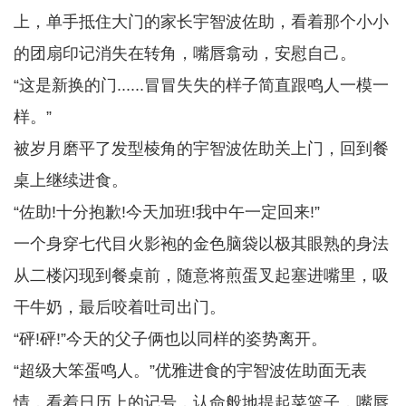
上，单手抵住大门的家长宇智波佐助，看着那个小小
的团扇印记消失在转角，嘴唇翕动，安慰自己。
“这是新换的门......冒冒失失的样子简直跟鸣人一模一
样。”
被岁月磨平了发型棱角的宇智波佐助关上门，回到餐
桌上继续进食。
“佐助!十分抱歉!今天加班!我中午一定回来!”
一个身穿七代目火影袍的金色脑袋以极其眼熟的身法
从二楼闪现到餐桌前，随意将煎蛋叉起塞进嘴里，吸
干牛奶，最后咬着吐司出门。
“砰!砰!”今天的父子俩也以同样的姿势离开。
“超级大笨蛋鸣人。”优雅进食的宇智波佐助面无表
情，看着日历上的记号，认命般地提起菜篮子，嘴唇