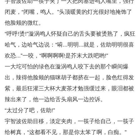
宇智波佐助一筷子夹了一大把肉塞进鸣人嘴里，强行
闭麦，“闭嘴，鸣人。”头顶暖黄的灯光很好地掩饰了
他脸颊的微红。
“呼呼!烫!”漩涡鸣人怀疑自己的舌头要被烫熟了，疯狂
哈气，边哈气边说：“嗬...明明...就是，佐助明明很喜
欢恐...”一咬，“啊啊啊啊!是芥末大跌吧哟!”
一大坨可怕的绿色在漩涡鸣人咬下去的那个瞬间爆
出，辣得他脸颊的猫咪胡子都挤在一起，脸色红得发
紫，最后狂灌三大杯大麦茶才勉强缓过来，眼泪都被
辣出来了，他一边给舌头扇风一边控诉。
“太过分了吧，佐助!”
宇智波佐助目移，淡定夹肉，一筷子给自己，一筷子
给树真，“这都看不见，那是你太笨了啊，白痴。”