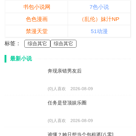
书包小说网
7色小说
色色漫画
（乱伦）妹汁NP
禁漫天堂
51动漫
标签：
综合其它
综合其它
最新小说
奔现亲错男友后
(0)人喜欢
2026-08-09
任务是登顶娱乐圈
(0)人喜欢
2026-08-09
谁懂？她只想当个包租婆[八零]