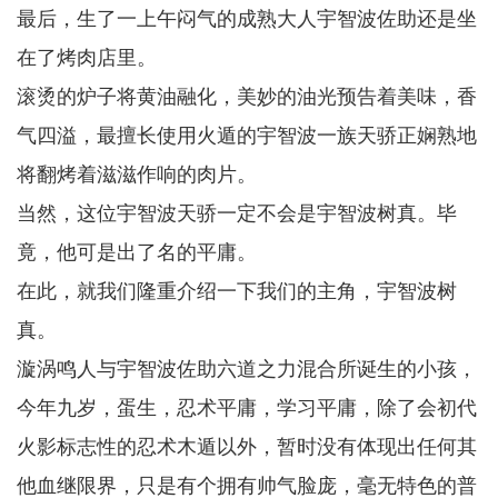
最后，生了一上午闷气的成熟大人宇智波佐助还是坐
在了烤肉店里。
滚烫的炉子将黄油融化，美妙的油光预告着美味，香
气四溢，最擅长使用火遁的宇智波一族天骄正娴熟地
将翻烤着滋滋作响的肉片。
当然，这位宇智波天骄一定不会是宇智波树真。毕
竟，他可是出了名的平庸。
在此，就我们隆重介绍一下我们的主角，宇智波树
真。
漩涡鸣人与宇智波佐助六道之力混合所诞生的小孩，
今年九岁，蛋生，忍术平庸，学习平庸，除了会初代
火影标志性的忍术木遁以外，暂时没有体现出任何其
他血继限界，只是有个拥有帅气脸庞，毫无特色的普