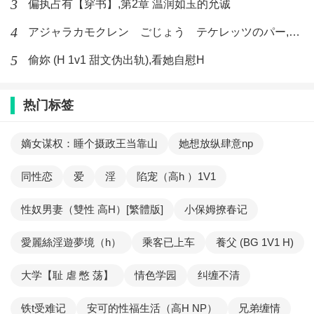
3
偏执占有【穿书】,第2章 温润如玉的允诚
4
アジャラカモクレン ごじょう テケレッツのパー,【No. 42 Rube Goldberg Machine】十四
5
偷妳 (H 1v1 甜文伪出轨),看她自慰H
热门标签
嫡女谋权：睡个摄政王当靠山
她想放纵肆意np
同性恋
爱
淫
陷宠（高h ）1V1
性奴男妻（雙性 高H）[繁體版]
小保姆撩春记
愛麗絲淫遊夢境（h）
乘客已上车
養父 (BG 1V1 H)
大学【耻 虐 憋 荡】
情色学园
纠缠不清
铁t受难记
安可的性福生活（高H NP）
兄弟缠情