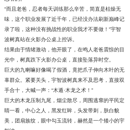
“而且老爸，忍者每天训练那么辛苦，简直是枯燥无
味，这个职业发展了近千年，已经没办法刷新巅峰记
录了啦，这种没有挑战性的职业我才不要做！”宇智
波树真站在火影办公桌上控诉。
结果由于情绪激动，他开眼了，在鸣人老爸震惊的目
光中，树真跌下火影办公桌，直接坠落异时空。
巨大的九喇嘛好像喝了假酒，竟把爪子伸向木叶的无
辜群众。紧要关头，宇智波树真来不及思考，直接双
手合十，大喊一声：“木遁·木龙之术！”
巨大的木龙压制九尾，烟尘散尽，周围逃窜的平民定
睛一看，中心之人，黑发红眸，头发带刺，肤白貌
美，团扇族纹，眼中勾玉流转，赫然是一个矮小的宇