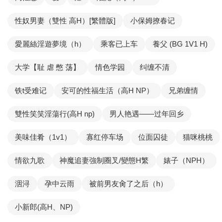
性奴男妻（雙性 高H）[繁體版]
小保姆撩春记
愛麗絲淫遊夢境（h）
乘客已上车
養父 (BG 1V1 H)
大学【耻 虐 憋 荡】
情色学园
纠缠不清
铁t受难记
安可的性福生活（高H NP）
兄弟缠情
雙性笑笑淫蕩行(高H np)
男人艳遇——过年回乡
美味佳肴（1v1）
寡红停车场
位面囚徒
猫咪桃桃
情欲九歌
神魔追妻強制圈叉/變態H繁
婊子（NPH）
洇浔
孕中云雨
被前男友肏了之后（h）
小新郎(高H、NP)