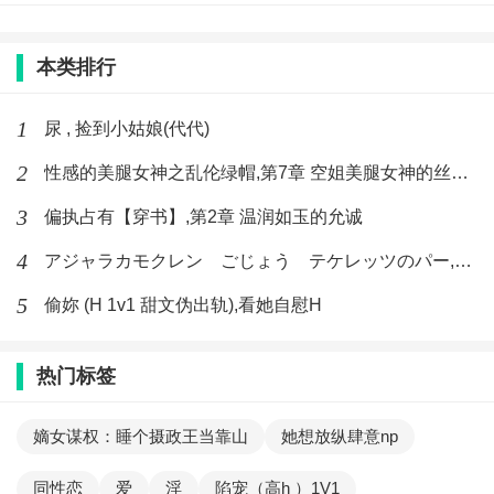
本类排行
1
尿 , 捡到小姑娘(代代)
2
性感的美腿女神之乱伦绿帽,第7章 空姐美腿女神的丝袜足交
3
偏执占有【穿书】,第2章 温润如玉的允诚
4
アジャラカモクレン ごじょう テケレッツのパー,【No. 42 Rube Goldberg Machine】十四
5
偷妳 (H 1v1 甜文伪出轨),看她自慰H
热门标签
嫡女谋权：睡个摄政王当靠山
她想放纵肆意np
同性恋
爱
淫
陷宠（高h ）1V1