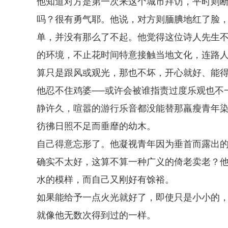
他知道对方是第一次来这个城市拜访，平时则
吗？很有勇气耶。他说，对方则腼腆地红了脸
单，并没有那么了不起。他觉得这位诗人先生
的环境，不止花时间特意接触当地文化，连路
算只是跟风或观光，那也不坏，开心就好、能
他忍不住鸡婆──或许会被谁指责过度乐观也不
静许久，喧嚣的游行乐音都没能替那羸瘦青年
彷彿日照不足而垂靡的幼木。
自己得意忘形了。他凝视青年因为垂首而露出
确实不太好，这算不算一种广义的倚老卖老？
水的模样，而自己又刚好有馀裕。
如果能给予一点火光就好了，即使只是小小的
就像他无数次得到过的一样。