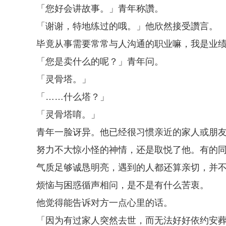
「您好会讲故事。」青年称讚。
「谢谢，特地练过的哦。」他欣然接受讚言。
毕竟从事需要常常与人沟通的职业嘛，我是业
「您是卖什么的呢？」青年问。
「灵骨塔。」
「……什么塔？」
「灵骨塔唷。」
青年一脸讶异。他已经很习惯亲近的家人或朋
努力不大惊小怪的神情，还是取悦了他。有的
气质足够诚恳明亮，遇到的人都还算亲切，并
烦恼与困惑循声相问，是不是有什么苦衷。
他觉得能告诉对方一点心里的话。
「因为有过家人突然去世，而无法好好依约安