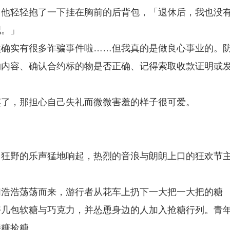
」他轻轻抱了一下挂在胸前的后背包，「退休后，我也没
吧。」
然确实有很多诈骗事件啦……但我真的是做良心事业的。
约内容、确认合约标的物是否正确、记得索取收款证明或
笑了，那担心自己失礼而微微害羞的样子很可爱。
，狂野的乐声猛地响起，热烈的音浪与朗朗上口的狂欢节
们浩浩荡荡而来，游行者从花车上扔下一大把一大把的糖
好几包软糖与巧克力，并怂恿身边的人加入抢糖行列。青
接糖捡糖。