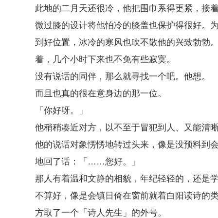
此地的二月天还很冷，他把围巾系得更紧，接
微过膝的设计将他怕冷的膝盖也保护得很好。
到好位置，冰冷的寒风也吹不散他的兴致勃勃
着，几个小时下来也不免有些寂寞。
没有说话的同伴，那么就寻找一个吧。他想。
而且也真的很在意身边的那一位。
「你好呀。」
他稍稍凑近对方，以不至于冒犯到人、又能清
他的说话对象愣愣地转过头来，像是没预料到
地回了话：「……您好。」
那人有着温和文静的相貌，年纪轻轻的，还是
不算好，像是会镇日倚在窗前就着白阳读诗的
方取了一个「诗人先生」的外号。