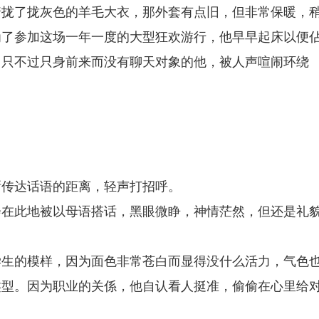
着拢了拢灰色的羊毛大衣，那外套有点旧，但非常保暖，
为了参加这场一年一度的大型狂欢游行，他早早起床以便
。只不过只身前来而没有聊天对象的他，被人声喧闹环绕
晰传达话语的距离，轻声打招呼。
会在此地被以母语搭话，黑眼微睁，神情茫然，但还是礼
学生的模样，因为面色非常苍白而显得没什么活力，气色
类型。因为职业的关係，他自认看人挺准，偷偷在心里给