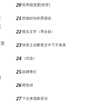
20
世界级宠爱[快穿]
21
生
想做好你的男朋友
就
22
糙女文学（男全处）
，安
23
快穿之在断更文中下不来床
24
《共染》
，
25
奴婢青灯
浇
26
橙色绿
27
下次来我家采访