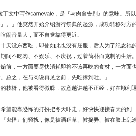
拉丁文中写作carnevale，是『与肉食告别』的意味。所
祭』。」他突然开始介绍游行祭典的起源，成功转移对方
的喧闹音量大，而不自觉靠得更近。
四十天没东西吃，即使如此也没有屈服，后人为了纪念祂
这期间不吃肉、不娱乐、不庆祝，过着简朴而克制的生活
开始前，一方面要尽快消耗即将不该再吃的食材，一方面
量。总之，在与肉说再见之前，先吃撑到吐。」
开的枝枒，他被看得微臊，故意越讲越不正经，好在顺利
们希望能靠恐怖的打扮把冬天吓走，好快快迎接春天的到
被『鬼怪』们骚扰，像是被洒稻草、被捉弄、被在脸上乱