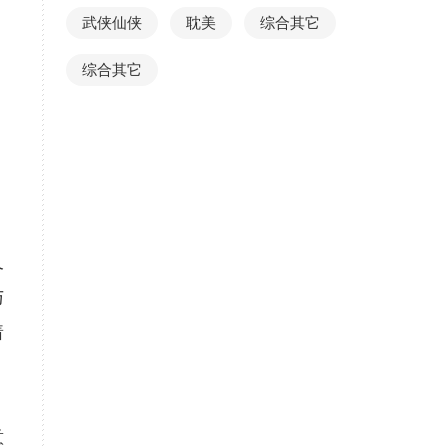
武侠仙侠
耽美
综合其它
综合其它
又
与
着
意