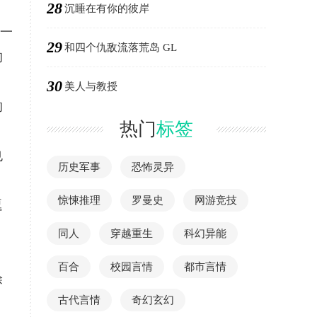
28
沉睡在有你的彼岸
以一
29
和四个仇敌流落荒岛 GL
的
30
美人与教授
的
热门
标签
。
也
历史军事
恐怖灵异
惊悚推理
罗曼史
网游竞技
逗
同人
穿越重生
科幻异能
百合
校园言情
都市言情
涂
古代言情
奇幻玄幻