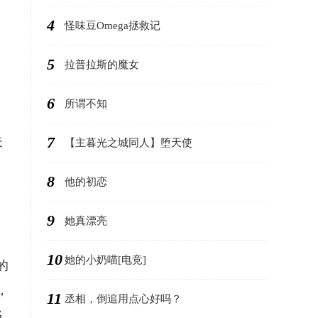
4
怪味豆Omega拯救记
5
拉普拉斯的魔女
6
所谓不知
7
失
【主暮光之城同人】堕天使
8
他的初恋
9
她真漂亮
10
她的小奶喵[电竞]
的
，
11
丞相，倒追用点心好吗？
路