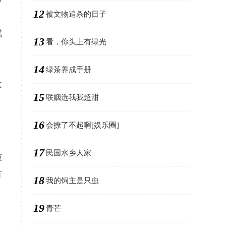
12
被文物追杀的日子
就
13
看，你头上有绿光
14
绿茶养成手册
不
15
联姻选我我超甜
16
会撩了不起啊[娱乐圈]
17
民国水乡人家
皱
有
18
我的饲主是只虫
19
青芒