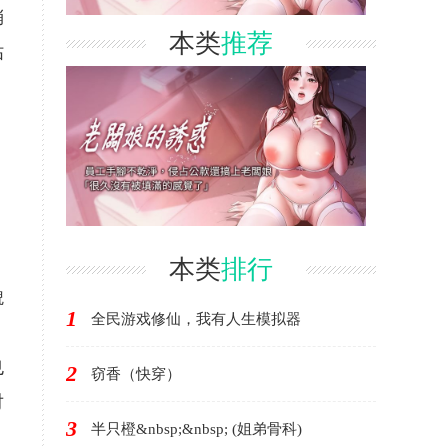
稍
本类
推荐
佔
本类
排行
貌
1
全民游戏修仙，我有人生模拟器
也
2
窃香（快穿）
对
3
半只橙&nbsp;&nbsp; (姐弟骨科)