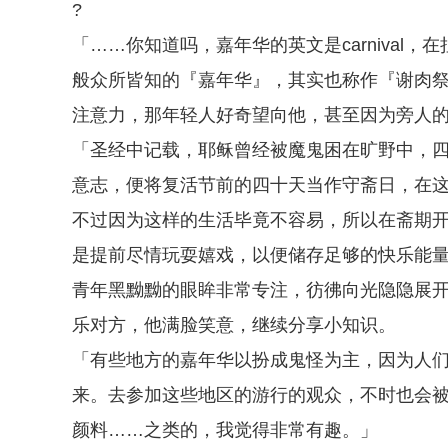
?
「……你知道吗，嘉年华的英文是carnival，在
般众所皆知的『嘉年华』，其实也称作『谢肉
注意力，那年轻人好奇望向他，甚至因为旁人
「圣经中记载，耶稣曾经被魔鬼困在旷野中，
意志，便将复活节前的四十天当作守斋日，在
不过因为这样的生活毕竟不容易，所以在斋期
是提前尽情玩耍嬉戏，以便储存足够的快乐能
青年黑黝黝的眼眸非常专注，彷彿向光隐隐展
乐对方，他满脸笑意，继续分享小知识。
「有些地方的嘉年华以扮成鬼怪为主，因为人
来。去参加这些地区的游行的观众，不时也会
颜料……之类的，我觉得非常有趣。」