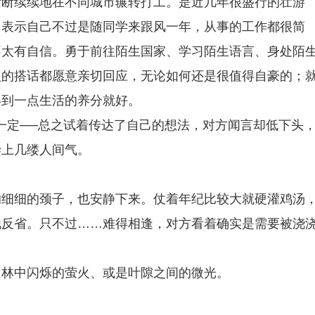
断断续续地在不同城市辗转打工。是近几年很盛行的壮游
，表示自己不过是随同学来跟风一年，从事的工作都很简
不太有自信。勇于前往陌生国家、学习陌生语言、身处陌
人的搭话都愿意亲切回应，无论如何还是很值得自豪的；
得到一点生活的养分就好。
一定──总之试着传达了自己的想法，对方闻言却低下头
染上几缕人间气。
的细细的颈子，也安静下来。仗着年纪比较大就硬灌鸡汤
他反省。只不过……难得相逢，对方看着确实是需要被浇
，林中闪烁的萤火、或是叶隙之间的微光。