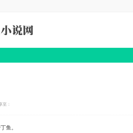
享至：
沙丁鱼。